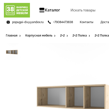
Каталог
popugai-dv@yandex.ru
+79084473838
Контакты
Доста
Главная
Корпусная мебель
2+2
2+2 Полка
2+2 Полк