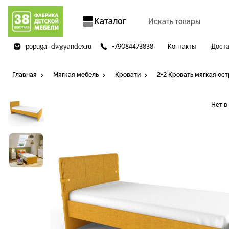
Каталог
popugai-dv@yandex.ru
+79084473838
Контакты
Доста
Главная
Мягкая мебель
Кровати
2+2 Кровать мягкая ос
Нет в