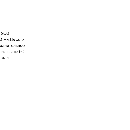
0*900
00 мм.Высота
полнительное
м не выше 60
риал: