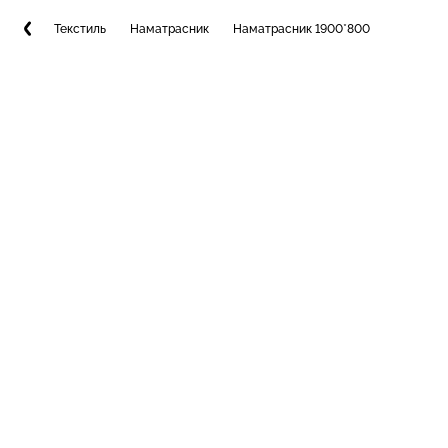
Текстиль
Наматрасник
Наматрасник 1900*800